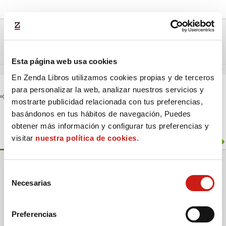
Ir al foro:
Anterior debate
Siguiente debate
Esta página web usa cookies
En Zenda Libros utilizamos cookies propias y de terceros
para personalizar la web, analizar nuestros servicios y
Compartir:
mostrarte publicidad relacionada con tus preferencias,
basándonos en tus hábitos de navegación, Puedes
obtener más información y configurar tus preferencias y
Información del foro
visitar
nuestra política de cookies
.
3
Foros
598
Temas
S
Necesarias
e
952
Respuestas
3
En línea
l
22 K
Miembros
e
Preferencias
c