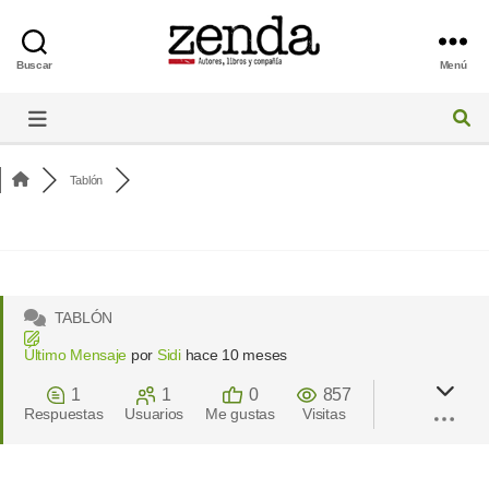
Buscar
Menú
Foro
de
Zenda
Tablón
TABLÓN
Último Mensaje
por
Sidi
hace 10 meses
1
1
0
857
Respuestas
Usuarios
Me gustas
Visitas