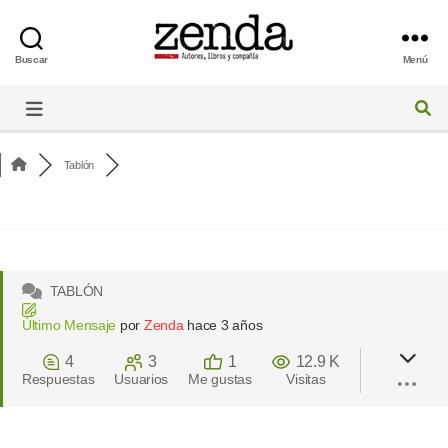
Buscar
Menú
Foro
de
Zenda
Tablón
TABLÓN
Último Mensaje
por
Zenda
hace 3 años
4
3
1
12.9 K
Respuestas
Usuarios
Me gustas
Visitas