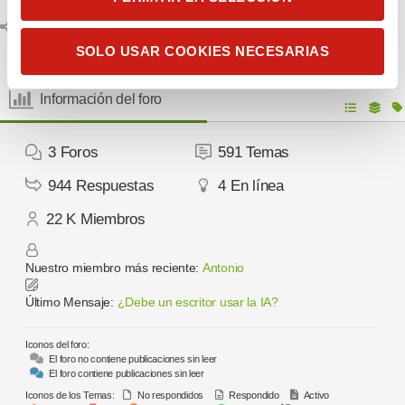
i
Compartir:
m
SOLO USAR COOKIES NECESARIAS
i
e
Información del foro
n
t
o
3
Foros
591
Temas
944
Respuestas
4
En línea
22 K
Miembros
Nuestro miembro más reciente:
Antonio
Último Mensaje:
¿Debe un escritor usar la IA?
Iconos del foro:
El foro no contiene publicaciones sin leer
El foro contiene publicaciones sin leer
Iconos de los Temas:
No respondidos
Respondido
Activo