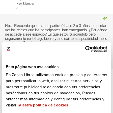
New Member
Hola. Recuerdo que cuando participé hace 2 o 3 años, se podían
ver los relatos que los participantes iban entregando. ¿Por dónde
se accede a ese espacio? Es que estoy buscándolo pero
seguramente no lo hago bien o ya no existe esa posibilidad, no lo
encuentro. Gracias.
Esta página web usa cookies
Respondido : 16/09/2023 2:16 pm
En Zenda Libros utilizamos cookies propias y de terceros
para personalizar la web, analizar nuestros servicios y
Zenda
mostrarte publicidad relacionada con tus preferencias,
(@zenda)
basándonos en tus hábitos de navegación, Puedes
obtener más información y configurar tus preferencias y
Respuestas: 172
visitar
nuestra política de cookies
.
Miembro
Admin