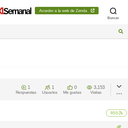
Acceder a la web de Zenda
Buscar
1
1
0
3,153
Respuestas
Usuarios
Me gustas
Visitas
RSS