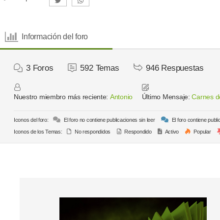
Información del foro
3
Foros
592
Temas
946
Respuestas
Nuestro miembro más reciente:
Antonio
Último Mensaje:
Carnes de
Iconos del foro:
El foro no contiene publicaciones sin leer
El foro contiene publi
Iconos de los Temas:
No respondidos
Respondido
Activo
Popular