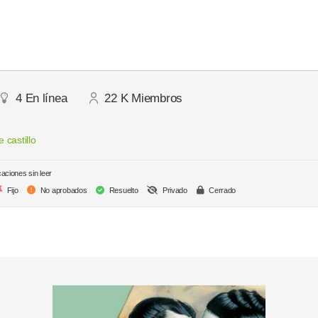
4
En línea
22 K
Miembros
 castillo
caciones sin leer
Fijo
No aprobados
Resuelto
Privado
Cerrado