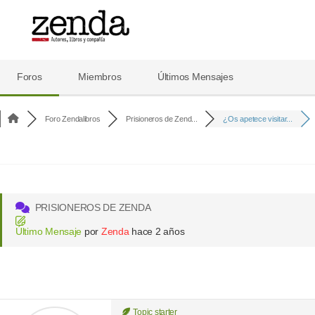
Foro
de
Foros
Miembros
Últimos Mensajes
Zenda
Foro Zendalibros
Prisioneros de Zend...
¿Os apetece visitar...
PRISIONEROS DE ZENDA
Último Mensaje
por
Zenda
hace 2 años
Topic starter