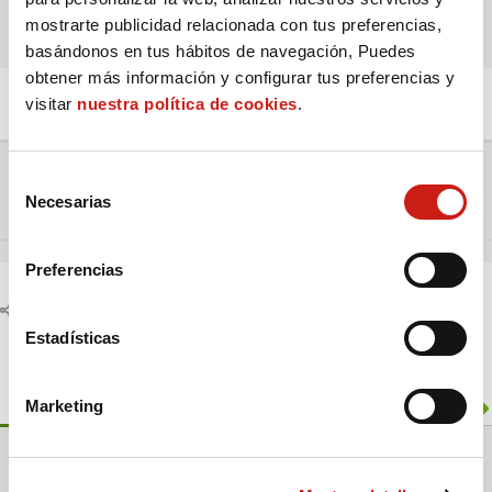
mostrarte publicidad relacionada con tus preferencias,
basándonos en tus hábitos de navegación, Puedes
obtener más información y configurar tus preferencias y
Respondido : 04/07/2026 12:19 pm
visitar
nuestra política de cookies
.
Ir al foro:
S
Necesarias
e
Anterior debate
Siguiente debate
l
e
Preferencias
c
Compartir:
c
i
Estadísticas
ó
n
Información del foro
Marketing
d
e
3
Foros
599
Temas
c