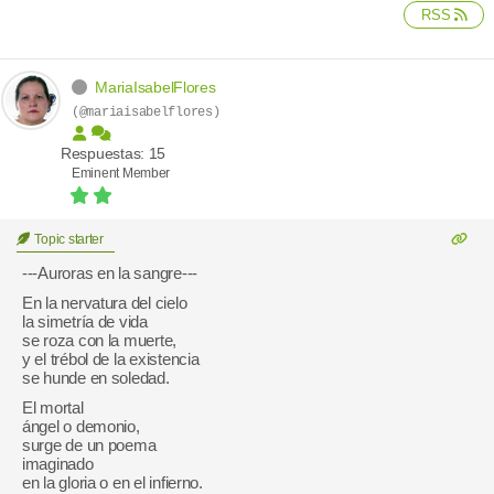
RSS
MariaIsabelFlores
(@mariaisabelflores)
Respuestas: 15
Eminent Member
Topic starter
---Auroras en la sangre---
En la nervatura del cielo
la simetría de vida
se roza con la muerte,
y el trébol de la existencia
se hunde en soledad.
El mortal
ángel o demonio,
surge de un poema
imaginado
en la gloria o en el infierno.