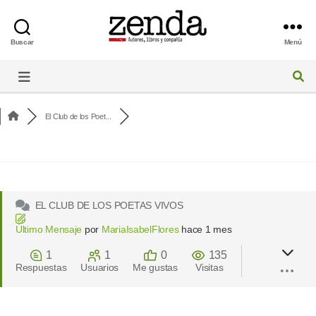
Buscar
Menú
Foro
de
Zenda
El Club de los Poet...
EL CLUB DE LOS POETAS VIVOS
Último Mensaje
por
MariaIsabelFlores
hace 1 mes
1
1
0
135
Respuestas
Usuarios
Me gustas
Visitas