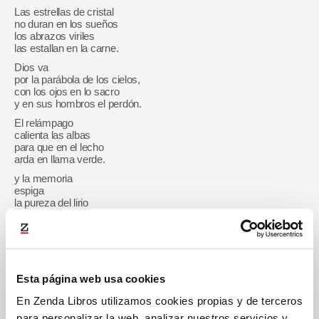
Las estrellas de cristal
no duran en los sueños
los abrazos viriles
las estallan en la carne.
Dios va
por la parábola de los cielos,
con los ojos en lo sacro
y en sus hombros el perdón.
El relámpago
calienta las albas
para que en el lecho
arda en llama verde.
y la memoria
espiga
la pureza del lirio
agitado en la sangre.
En la cúpula celeste
la luz
deshoja auroras
que arden en la sangre.
Esta página web usa cookies
María Isabel Flores Rubio
En Zenda Libros utilizamos cookies propias y de terceros
para personalizar la web, analizar nuestros servicios y