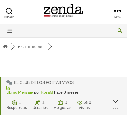
Buscar
Menú
Foro
de
Zenda
El Club de los Poet...
EL CLUB DE LOS POETAS VIVOS
Último Mensaje
por
RosaM
hace 3 meses
1
1
0
280
Respuestas
Usuarios
Me gustas
Visitas