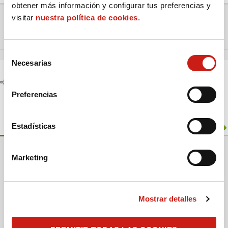
obtener más información y configurar tus preferencias y
visitar
nuestra política de cookies
.
Ir al foro:
Anterior debate
Siguiente debate
S
Necesarias
e
l
Compartir:
e
Preferencias
c
c
Información del foro
i
Estadísticas
ó
n
3
Foros
593
Temas
Marketing
d
947
Respuestas
4
En línea
e
c
22 K
Miembros
Mostrar detalles
o
n
Nuestro miembro más reciente:
Antonio
s