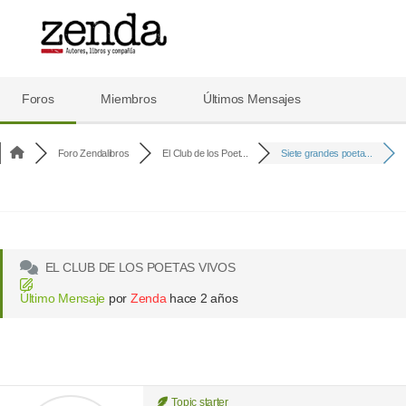
Foro
de
Foros
Miembros
Últimos Mensajes
Zenda
Foro Zendalibros
El Club de los Poet...
Siete grandes poeta...
EL CLUB DE LOS POETAS VIVOS
Último Mensaje
por
Zenda
hace 2 años
Topic starter