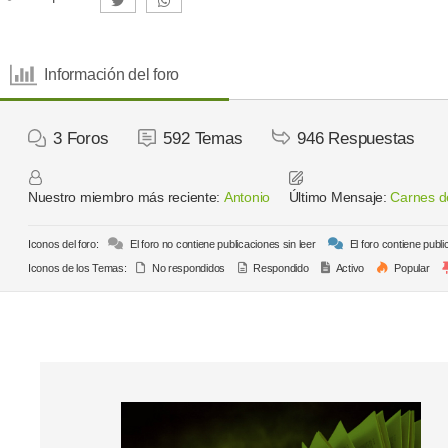
Información del foro
3
Foros
592
Temas
946
Respuestas
Nuestro miembro más reciente:
Antonio
Último Mensaje:
Carnes de
Iconos del foro:
El foro no contiene publicaciones sin leer
El foro contiene publi
Iconos de los Temas:
No respondidos
Respondido
Activo
Popular