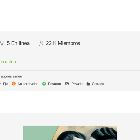
5
En línea
22 K
Miembros
 castillo
caciones sin leer
Fijo
No aprobados
Resuelto
Privado
Cerrado