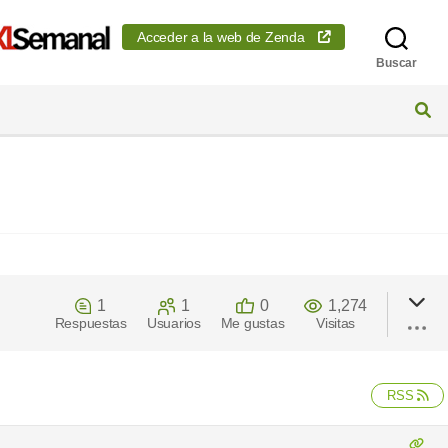
Acceder a la web de Zenda
Buscar
1
1
0
1,274
Respuestas
Usuarios
Me gustas
Visitas
RSS