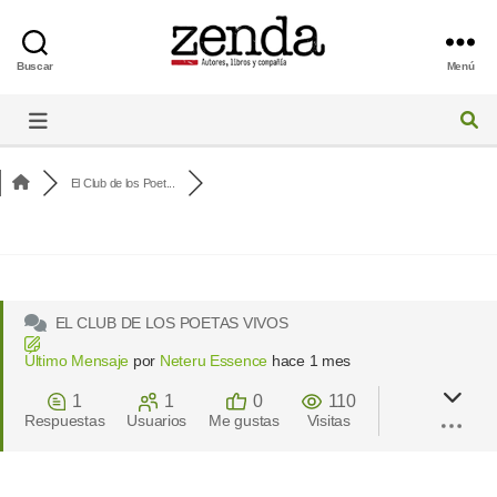
Buscar
Menú
Foro
de
Zenda
El Club de los Poet...
EL CLUB DE LOS POETAS VIVOS
Último Mensaje
por
Neteru Essence
hace 1 mes
1
1
0
110
Respuestas
Usuarios
Me gustas
Visitas