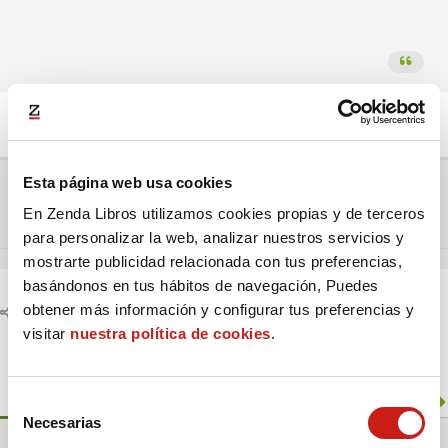
Respondido : 08/07/2026 9:37 pm
Esta página web usa cookies
Ir al foro:
En Zenda Libros utilizamos cookies propias y de terceros
Anterior debate
Siguiente debate
para personalizar la web, analizar nuestros servicios y
mostrarte publicidad relacionada con tus preferencias,
basándonos en tus hábitos de navegación, Puedes
obtener más información y configurar tus preferencias y
Compartir:
visitar
nuestra política de cookies
.
Información del foro
S
Necesarias
e